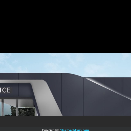
Powered by
MakeWebEasy.com